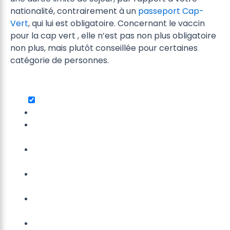
nationalité, contrairement à un
passeport Cap-
Vert
, qui lui est obligatoire. Concernant le vaccin
pour la cap vert , elle n’est pas non plus obligatoire
non plus, mais plutôt conseillée pour certaines
catégorie de personnes.
Le visa pour le Cap Vert est-t ’il obligatoire ?
Liste des pays exemptés de visa pour une
durée de 30 jours maximum
Liste des pays sans visa pour une durée de
90 jours maximum
Les pays sans visa pour une durée de 60
jours maximum
Le Pré-enregistrement Cap Vert EASE est t’il
obligatoire?
Comment obtenir un visa pour le cap vert ?