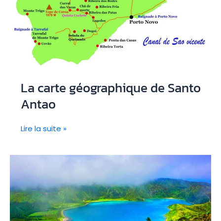
La carte géographique de Santo
Antao
La
Lire la suite »
carte
géographique
de
Santo
Antao