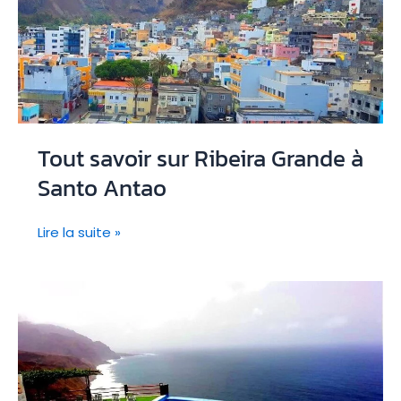
Tout savoir sur Ribeira Grande à
Santo Antao
Tout
Lire la suite »
savoir
sur
Ribeira
Grande
à
Santo
Antao