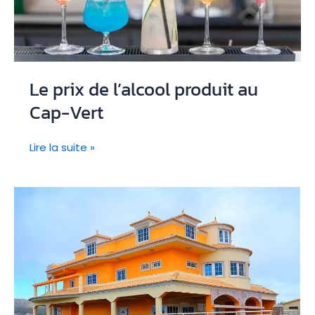
:
enjeux
&
règles
Le prix de l’alcool produit au
Cap-Vert
Le
Lire la suite »
prix
de
l’alcool
produit
au
Cap-
Vert