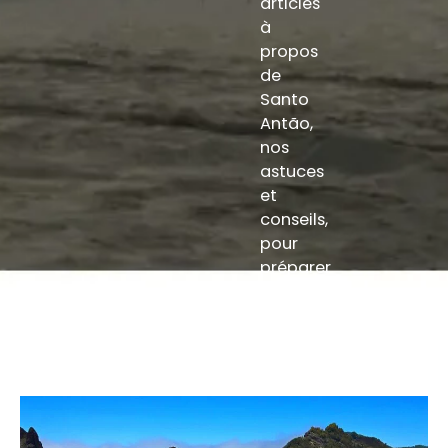
articles
à
propos
de
Santo
Antão,
nos
astuces
et
conseils,
pour
préparer
votre
voyage
sereinement.