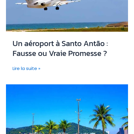
Un aéroport à Santo Antão :
Fausse ou Vraie Promesse ?
Un
Lire la suite »
aéroport
à
Santo
Antão
:
Fausse
ou
Vraie
Promesse