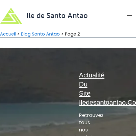
Aller
au
Ile de Santo Antao
contenu
Ma
Me
Accueil
Blog Santo Antao
Page 2
Actualité
Du
Site
Iledesantoantao.c
Retrouvez
tous
nos