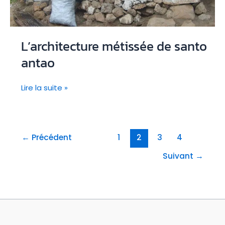
héritage
L’architecture métissée de santo
antao
L’architecture
Lire la suite »
métissée
de
santo
antao
←
Précédent
1
2
3
4
Suivant
→