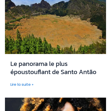
Le panorama le plus
époustouflant de Santo Antão
Le
Lire la suite »
panorama
le
plus
époustouflant