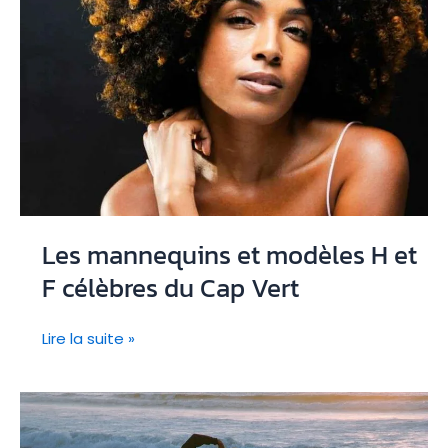
de
Santo
Antão
Les mannequins et modèles H et
F célèbres du Cap Vert
Les
Lire la suite »
mannequins
et
modèles
H