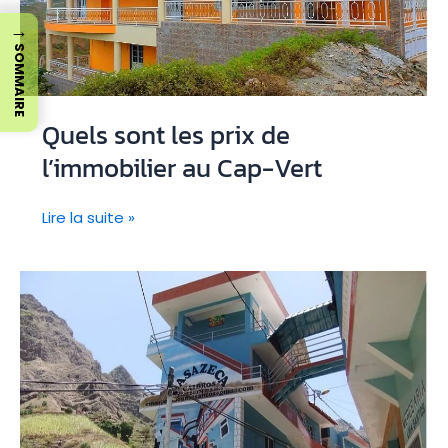
→
SOMMAIRE
Quels sont les prix de
l’immobilier au Cap-Vert
Quels
Lire la suite »
sont
les
prix
de
l’immobilier
au
Cap-
Vert