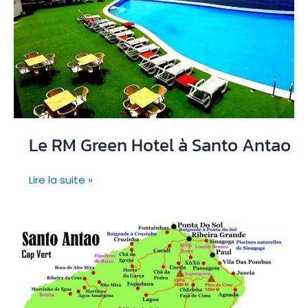
Le RM Green Hotel à Santo Antao
Le
Lire la suite »
RM
Green
Hotel
à
Santo
Antao