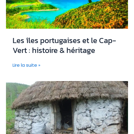
Les îles portugaises et le Cap-
Vert : histoire & héritage
Les
Lire la suite »
îles
portugaises
et
le
Cap-
Vert
:
histoire
&