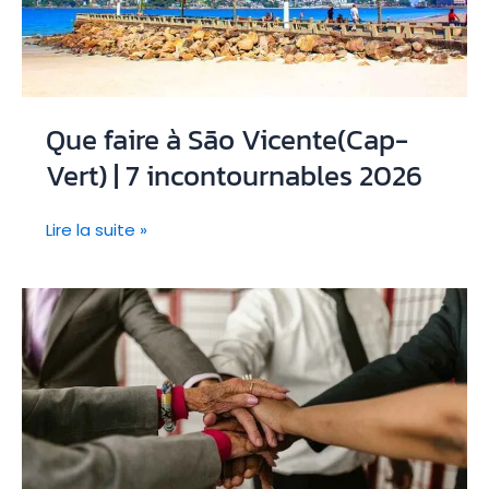
?
Que faire à São Vicente(Cap-
Vert) | 7 incontournables 2026
Que
Lire la suite »
faire
à
São
Vicente(Cap-
Vert)
|
7
incontournables
2026