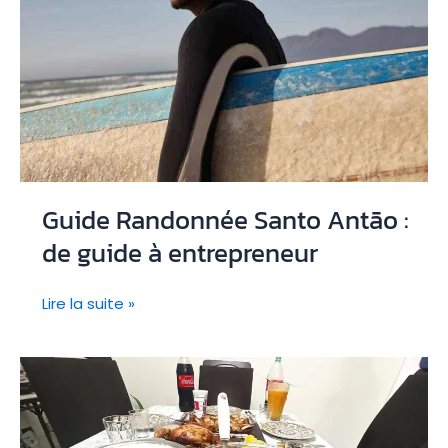
Guide Randonnée Santo Antão :
de guide à entrepreneur
Guide
Lire la suite »
Randonnée
Santo
Antão
:
de
guide