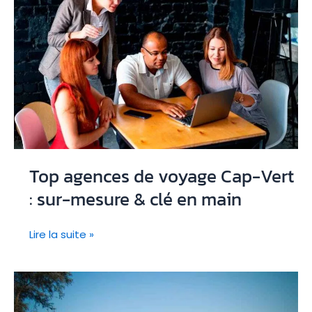
Top agences de voyage Cap-Vert
: sur-mesure & clé en main
Top
Lire la suite »
agences
de
voyage
Cap-