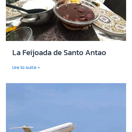
à
entrepreneur
La Feijoada de Santo Antao
La
Lire la suite »
Feijoada
de
Santo
Antao