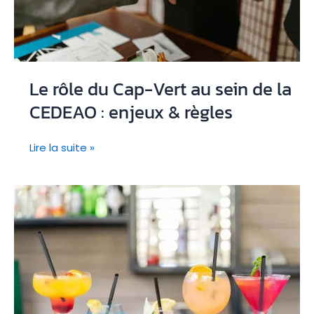
Le rôle du Cap-Vert au sein de la
CEDEAO : enjeux & règles
Le
Lire la suite »
rôle
du
Cap-
Vert
au
sein
de
la
CEDEAO