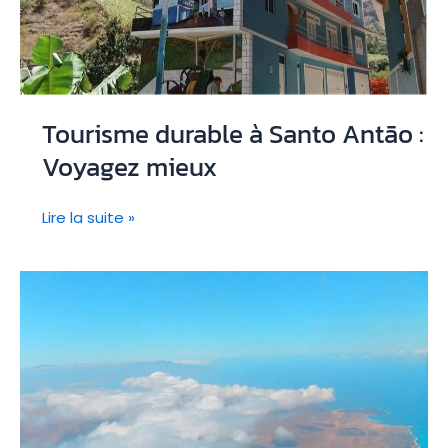
Tourisme durable à Santo Antão :
Voyagez mieux
Tourisme
Lire la suite »
durable
à
Santo
Antão
:
Voyagez
mieux