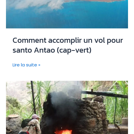
Comment accomplir un vol pour
santo Antao (cap-vert)
Comment
Lire la suite »
accomplir
un
vol
pour
santo
Antao
(cap-
vert)