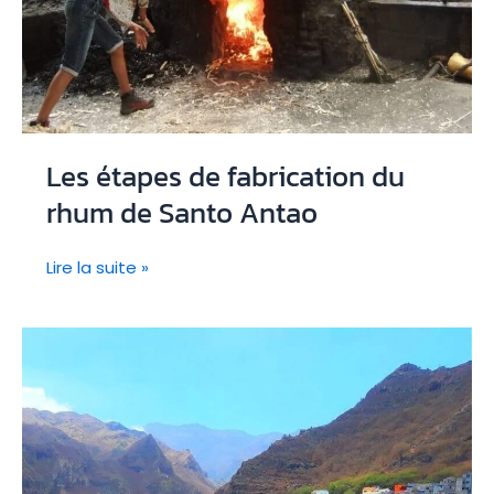
Les étapes de fabrication du
rhum de Santo Antao
Les
Lire la suite »
étapes
de
fabrication
du
rhum
de
Santo
Antao