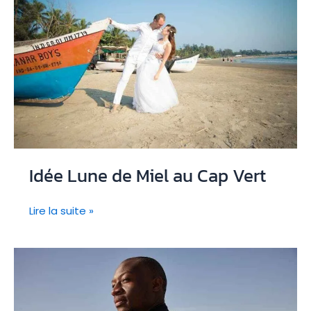
Vert
:
sur-
mesure
&
clé
en
main
Idée Lune de Miel au Cap Vert
Idée
Lire la suite »
Lune
de
Miel
au
Cap
Vert