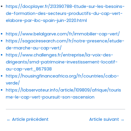
https://docplayer.fr/213390788-Etude-sur-les-besoins-
de-formation-des-secteurs-productifs-du-cap-vert-
elabore-par-ibc-spain-juin-2020.html
https://www.belalgarve.com/fr/immobilier-cap-vert/
https://sagaciresearch.com/fr/notre-presence/etude-
de-marche-au-cap-vert/
https://www.challenges.fr/entreprise/la-voix-des-
dirigeants/smd-patrimoine-investissement-locatif-
au-cap-vert_867938
https://housingfinanceafrica.org/fr/countries/cabo-
verde/
https://lobservateur.info/article/109809/afrique/touris
me-le-cap-vert-poursuit-son-ascension
←
Article précédent
Article suivant
→