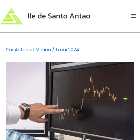
Aller
au
Ile de Santo Antao
contenu
Ma
Me
Par
Anton et Marion
/
1 mai 2024